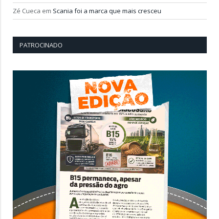
Zé Cueca
em
Scania foi a marca que mais cresceu
PATROCINADO