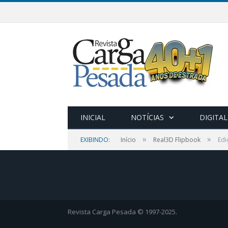
INICIAL
NOTÍCIAS
DIGITAL
»
»
EXIBINDO:
Início
Real3D Flipbook
Edi
Revista Carga Pesada © 1997-2025.