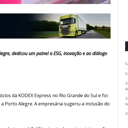
Alegre, dedicou um painel a ESG, inovação e ao diálogo
S
S
Z
c
ócios da KODEX Express no Rio Grande do Sul e foi
Z
 a Porto Alegre. A empresária sugeriu a inclusão do
c
Z