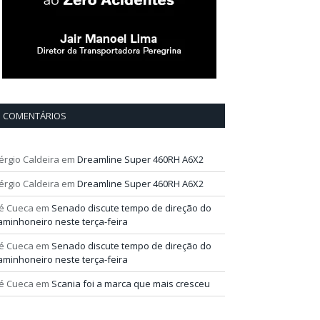
COMENTÁRIOS
érgio Caldeira
em
Dreamline Super 460RH A6X2
érgio Caldeira
em
Dreamline Super 460RH A6X2
é Cueca
em
Senado discute tempo de direção do
aminhoneiro neste terça-feira
é Cueca
em
Senado discute tempo de direção do
aminhoneiro neste terça-feira
é Cueca
em
Scania foi a marca que mais cresceu