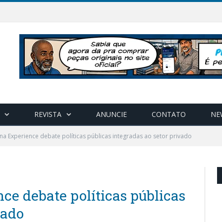
REVISTA
ANUNCIE
CONTATO
NE
na Experience debate políticas públicas integradas ao setor privado
ce debate políticas públicas
vado