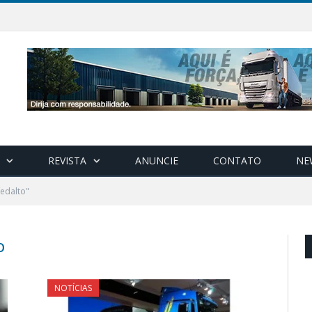
REVISTA
ANUNCIE
CONTATO
NE
edalto"
O
NOTÍCIAS