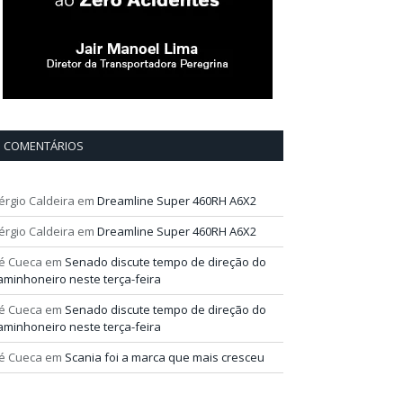
COMENTÁRIOS
érgio Caldeira
em
Dreamline Super 460RH A6X2
érgio Caldeira
em
Dreamline Super 460RH A6X2
é Cueca
em
Senado discute tempo de direção do
aminhoneiro neste terça-feira
é Cueca
em
Senado discute tempo de direção do
aminhoneiro neste terça-feira
é Cueca
em
Scania foi a marca que mais cresceu