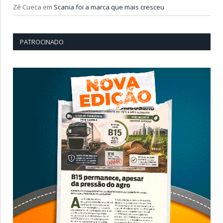
Zé Cueca
em
Scania foi a marca que mais cresceu
PATROCINADO