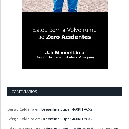
COMENTÁRIOS
Sérgio Caldeira
em
Dreamline Super 460RH A6X2
Sérgio Caldeira
em
Dreamline Super 460RH A6X2
Zé Cueca
em
Senado discute tempo de direção do caminhoneiro