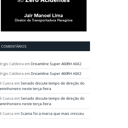
COMENTÁRIOS
érgio Caldeira
em
Dreamline Super 460RH A6X2
érgio Caldeira
em
Dreamline Super 460RH A6X2
é Cueca
em
Senado discute tempo de direção do
aminhoneiro neste terça-feira
é Cueca
em
Senado discute tempo de direção do
aminhoneiro neste terça-feira
é Cueca
em
Scania foi a marca que mais cresceu