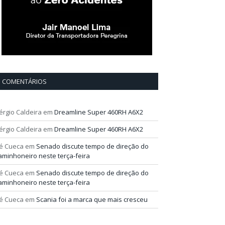
COMENTÁRIOS
érgio Caldeira
em
Dreamline Super 460RH A6X2
érgio Caldeira
em
Dreamline Super 460RH A6X2
é Cueca
em
Senado discute tempo de direção do
aminhoneiro neste terça-feira
é Cueca
em
Senado discute tempo de direção do
aminhoneiro neste terça-feira
é Cueca
em
Scania foi a marca que mais cresceu