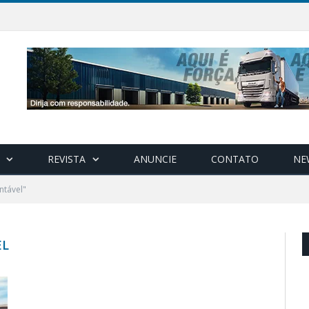
REVISTA
ANUNCIE
CONTATO
NE
ntável"
EL