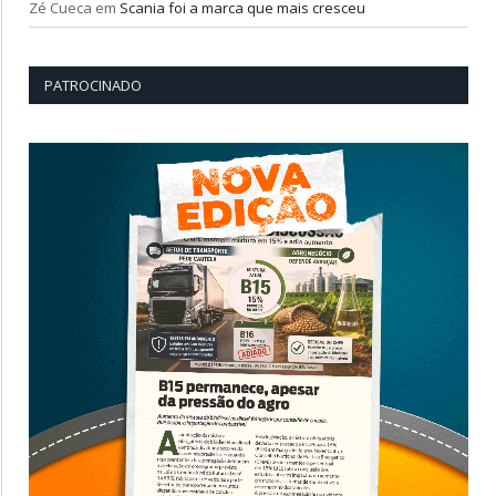
Zé Cueca
em
Scania foi a marca que mais cresceu
PATROCINADO