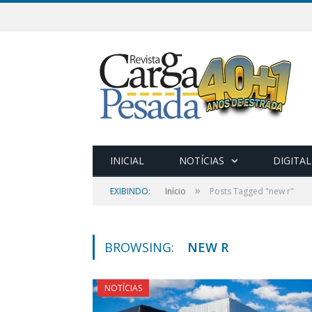
INICIAL
NOTÍCIAS
DIGITAL
»
EXIBINDO:
Início
Posts Tagged "new r"
BROWSING:
NEW R
NOTÍCIAS