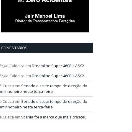
COMENTÁRIOS
érgio Caldeira
em
Dreamline Super 460RH A6X2
érgio Caldeira
em
Dreamline Super 460RH A6X2
é Cueca
em
Senado discute tempo de direção do
aminhoneiro neste terça-feira
é Cueca
em
Senado discute tempo de direção do
aminhoneiro neste terça-feira
é Cueca
em
Scania foi a marca que mais cresceu