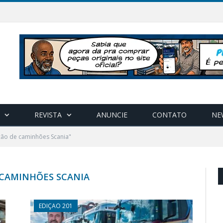
REVISTA
ANUNCIE
CONTATO
NE
ção de caminhões Scania"
 CAMINHÕES SCANIA
EDIÇAO 201