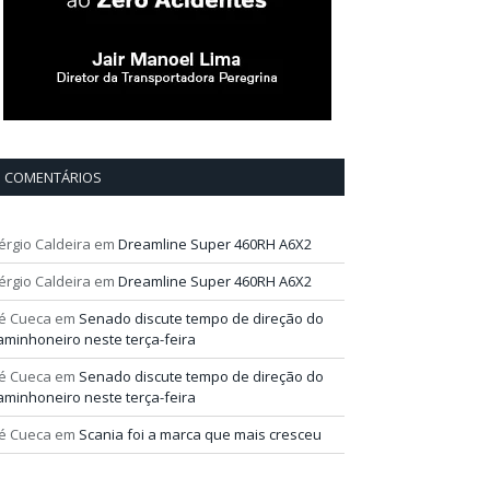
COMENTÁRIOS
érgio Caldeira
em
Dreamline Super 460RH A6X2
érgio Caldeira
em
Dreamline Super 460RH A6X2
é Cueca
em
Senado discute tempo de direção do
aminhoneiro neste terça-feira
é Cueca
em
Senado discute tempo de direção do
aminhoneiro neste terça-feira
é Cueca
em
Scania foi a marca que mais cresceu