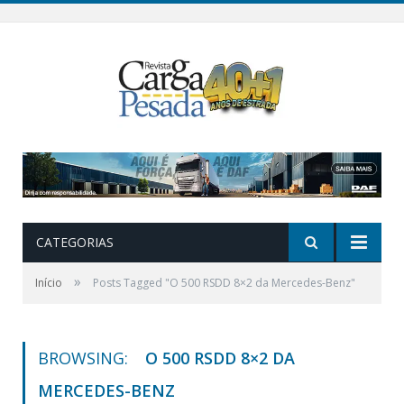
CATEGORIAS
»
Início
Posts Tagged "O 500 RSDD 8×2 da Mercedes-Benz"
BROWSING:
O 500 RSDD 8×2 DA
MERCEDES-BENZ