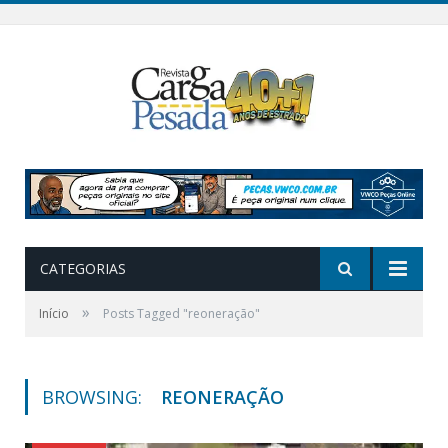
CATEGORIAS
»
Início
Posts Tagged "reoneração"
BROWSING:
REONERAÇÃO