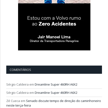
COMENTÁRIOS
Sérgio Caldeira
em
Dreamline Super 460RH A6X2
Sérgio Caldeira
em
Dreamline Super 460RH A6X2
Zé Cueca
em
Senado discute tempo de direção do caminhoneiro
neste terça-feira