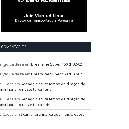
COMENTÁRIOS
érgio Caldeira
em
Dreamline Super 460RH A6X2
érgio Caldeira
em
Dreamline Super 460RH A6X2
é Cueca
em
Senado discute tempo de direção do
aminhoneiro neste terça-feira
é Cueca
em
Senado discute tempo de direção do
aminhoneiro neste terça-feira
é Cueca
em
Scania foi a marca que mais cresceu