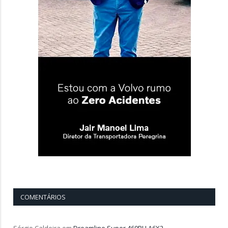
COMENTÁRIOS
Sérgio Caldeira
em
Dreamline Super 460RH A6X2