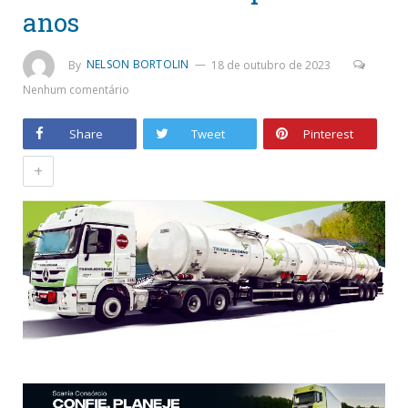
anos
By
NELSON BORTOLIN
18 de outubro de 2023
Nenhum comentário
Share
Tweet
Pinterest
+