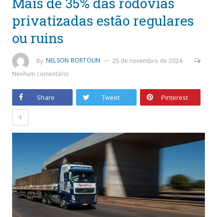
Mais de 35% das rodovias
privatizadas estão regulares
ou ruins
By
NELSON BORTOLIN
25 de novembro de 2024
Nenhum comentário
Share
Tweet
Pinterest
+