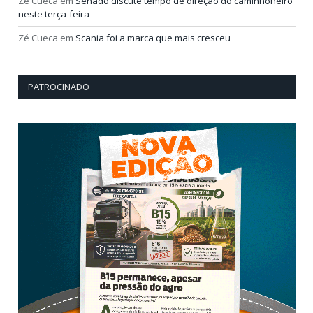
Zé Cueca
em
Senado discute tempo de direção do caminhoneiro
neste terça-feira
Zé Cueca
em
Scania foi a marca que mais cresceu
PATROCINADO