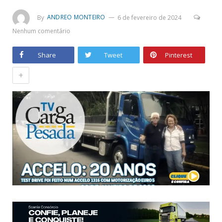
By
ANDREO MONTEIRO
6 de fevereiro de 2024
Nenhum comentário
Share
Tweet
Pinterest
+