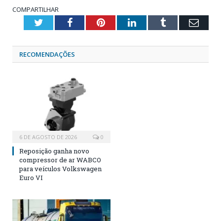
COMPARTILHAR
Twitter
Facebook
Pinterest
LinkedIn
Tumblr
Emai
RECOMENDAÇÕES
6 DE AGOSTO DE 2026
0
Reposição ganha novo
compressor de ar WABCO
para veículos Volkswagen
Euro VI