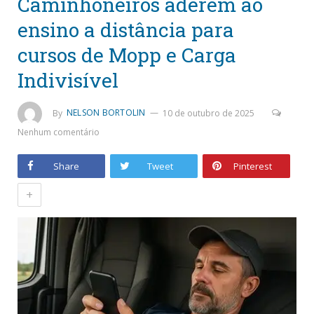
Caminhoneiros aderem ao
ensino a distância para
cursos de Mopp e Carga
Indivisível
By
NELSON BORTOLIN
10 de outubro de 2025
Nenhum comentário
Share
Tweet
Pinterest
+