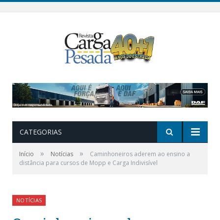
CATEGORIAS
»
»
Início
Notícias
Caminhoneiros aderem ao ensino a
distância para cursos de Mopp e Carga Indivisível
NOTÍCIAS