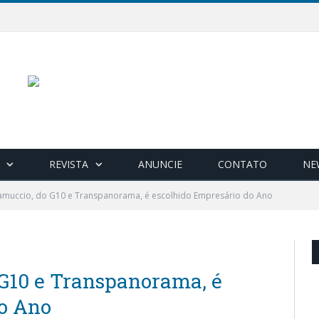
REVISTA
ANUNCIE
CONTATO
NE
amuccio, do G10 e Transpanorama, é escolhido Empresário do Ano
G10 e Transpanorama, é
do Ano