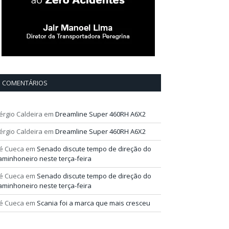
COMENTÁRIOS
érgio Caldeira
em
Dreamline Super 460RH A6X2
érgio Caldeira
em
Dreamline Super 460RH A6X2
é Cueca
em
Senado discute tempo de direção do
aminhoneiro neste terça-feira
é Cueca
em
Senado discute tempo de direção do
aminhoneiro neste terça-feira
é Cueca
em
Scania foi a marca que mais cresceu