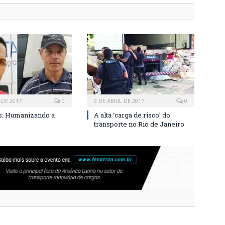
 DE 2017
0
9 DE ABRIL DE 2017
0
s: Humanizando a
A alta ‘carga de risco’ do
transporte no Rio de Janeiro