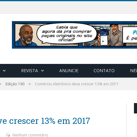
REVISTA
ANUNCIE
CONTATO
NE
»
»
Edição 190
Comércio eletrônico deve crescer 13% em 2017
ve crescer 13% em 2017
Nenhum comentário