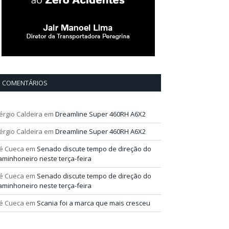
COMENTÁRIOS
érgio Caldeira
em
Dreamline Super 460RH A6X2
érgio Caldeira
em
Dreamline Super 460RH A6X2
é Cueca
em
Senado discute tempo de direção do
aminhoneiro neste terça-feira
é Cueca
em
Senado discute tempo de direção do
aminhoneiro neste terça-feira
é Cueca
em
Scania foi a marca que mais cresceu