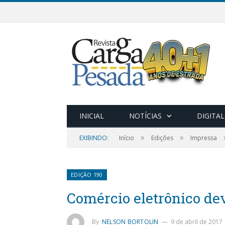
INICIAL
NOTÍCIAS
DIGITAL
»
»
EXIBINDO:
Início
Edições
Impressa
EDIÇÃO 190
Comércio eletrônico de
By
NELSON BORTOLIN
9 de abril de 2017