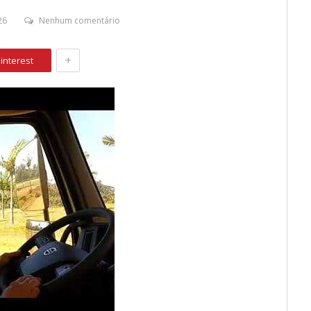
26
Nenhum comentário
+
interest