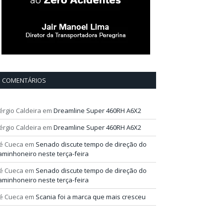
COMENTÁRIOS
érgio Caldeira
em
Dreamline Super 460RH A6X2
érgio Caldeira
em
Dreamline Super 460RH A6X2
é Cueca
em
Senado discute tempo de direção do
aminhoneiro neste terça-feira
é Cueca
em
Senado discute tempo de direção do
aminhoneiro neste terça-feira
é Cueca
em
Scania foi a marca que mais cresceu