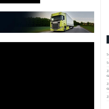
S
S
Z
c
Z
c
Z