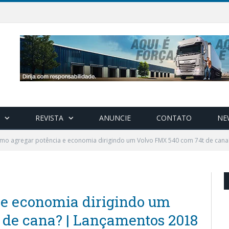
REVISTA
ANUNCIE
CONTATO
NE
mo agregar potência e economia dirigindo um Volvo FMX 540 com 74t de cana
 e economia dirigindo um
 de cana? | Lançamentos 2018