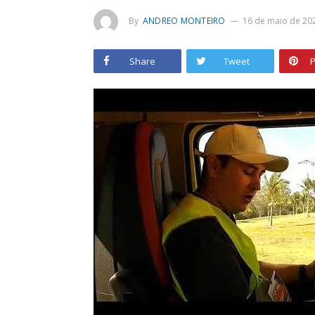
By
ANDREO MONTEIRO
16 de maio de 20
Share
Tweet
P