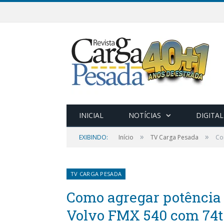
INICIAL
NOTÍCIAS
DIGITAL
»
»
EXIBINDO:
Início
TV Carga Pesada
Co
TV CARGA PESADA
Como agregar potência
Volvo FMX 540 com 74t