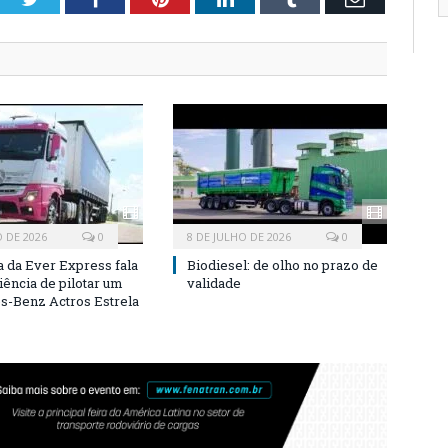
O DE 2026
0
8 DE JULHO DE 2026
0
a da Ever Express fala
Biodiesel: de olho no prazo de
iência de pilotar um
validade
-Benz Actros Estrela