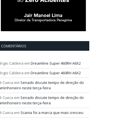
COMENTÁRIOS
érgio Caldeira
em
Dreamline Super 460RH A6X2
érgio Caldeira
em
Dreamline Super 460RH A6X2
é Cueca
em
Senado discute tempo de direção do
aminhoneiro neste terça-feira
é Cueca
em
Senado discute tempo de direção do
aminhoneiro neste terça-feira
é Cueca
em
Scania foi a marca que mais cresceu