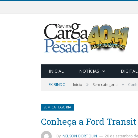
INICIAL
NOTÍCIAS
DIGITAL
»
»
EXIBINDO:
Início
Sem categoria
Conhe
SEM CATEGORIA
Conheça a Ford Transit
By
NELSON BORTOLIN
20 de setembro de