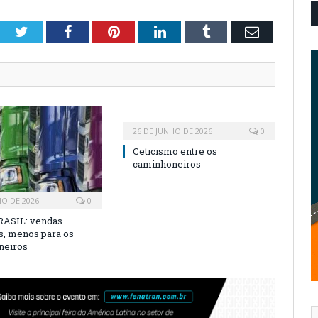
Twitter
Facebook
Pinterest
LinkedIn
Tumblr
Email
26 DE JUNHO DE 2026
0
Ceticismo entre os
caminhoneiros
HO DE 2026
0
ASIL: vendas
s, menos para os
neiros