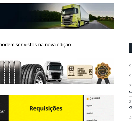
odem ser vistos na nova edição.
S
S
Z
c
Z
c
Z