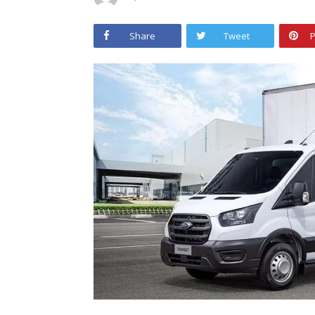
Share
Tweet
P