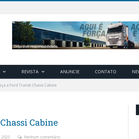
REVISTA
ANUNCIE
CONTATO
NE
ça a Ford Transit Chassi Cabine
 Chassi Cabine
 2023
Nenhum comentário