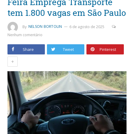
Feira Emprega Transporte
tem 1.800 vagas em São Paulo
By
NELSON BORTOLIN
6 de agosto de 2025
Nenhum comentário
Share
Tweet
Pinterest
+