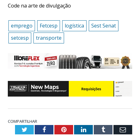
Code na arte de divulgação
emprego
Fetcesp
logística
Sest Senat
setcesp
transporte
COMPARTILHAR
Twitter
Facebook
Pinterest
LinkedIn
Tumblr
Emai