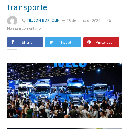
transporte
By
NELSON BORTOLIN
13 de junho de 2024
Nenhum comentário
Share
Tweet
Pinterest
+