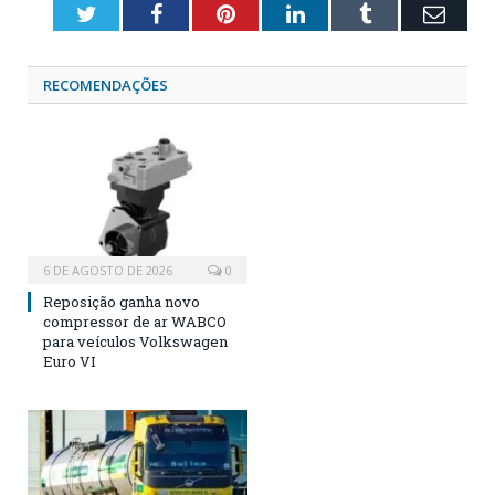
Twitter
Facebook
Pinterest
LinkedIn
Tumblr
Emai
RECOMENDAÇÕES
6 DE AGOSTO DE 2026
0
Reposição ganha novo
compressor de ar WABCO
para veículos Volkswagen
Euro VI