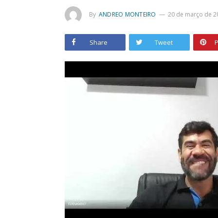
By
ANDREO MONTEIRO
20 de março de 2
Share
Tweet
P