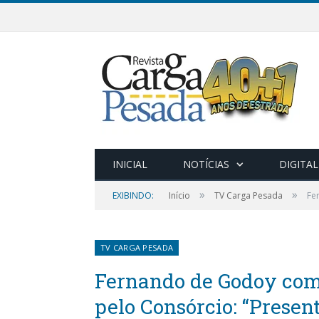
INICIAL
NOTÍCIAS
DIGITAL
»
»
EXIBINDO:
Início
TV Carga Pesada
Fe
TV CARGA PESADA
Fernando de Godoy com
pelo Consórcio: “Presen