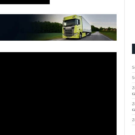
S
S
Z
c
Z
c
Z