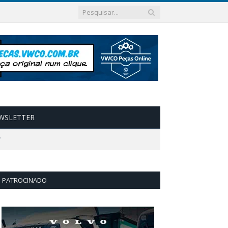
WSLETTER
”
PATROCINADO