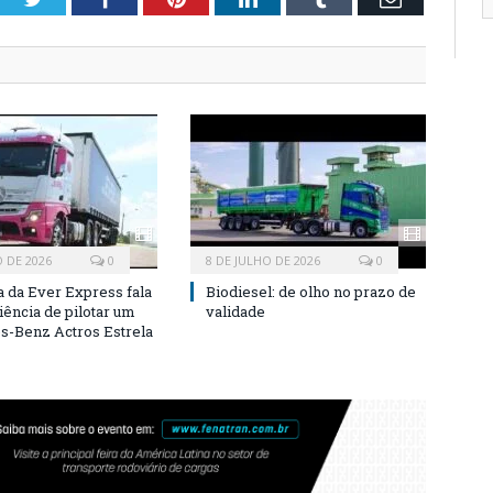
O DE 2026
0
8 DE JULHO DE 2026
0
a da Ever Express fala
Biodiesel: de olho no prazo de
iência de pilotar um
validade
-Benz Actros Estrela