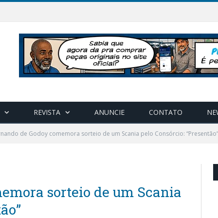
REVISTA
ANUNCIE
CONTATO
NE
rnando de Godoy comemora sorteio de um Scania pelo Consórcio: “Presentão
emora sorteio de um Scania
tão”