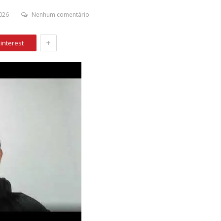
026
Nenhum comentário
+
interest