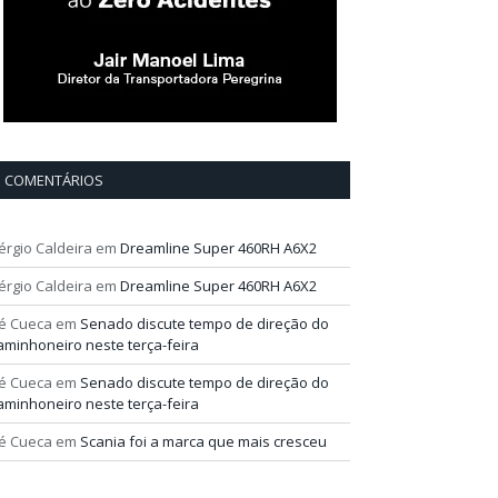
COMENTÁRIOS
érgio Caldeira
em
Dreamline Super 460RH A6X2
érgio Caldeira
em
Dreamline Super 460RH A6X2
é Cueca
em
Senado discute tempo de direção do
aminhoneiro neste terça-feira
é Cueca
em
Senado discute tempo de direção do
aminhoneiro neste terça-feira
é Cueca
em
Scania foi a marca que mais cresceu