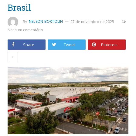
Brasil
By
NELSON BORTOLIN
27 de novembro de 2025
Nenhum comentário
Share
Tweet
Pinterest
+