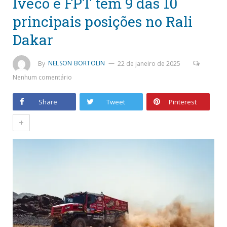
Iveco e FPT tem 9 das 10
principais posições no Rali
Dakar
By
NELSON BORTOLIN
22 de janeiro de 2025
Nenhum comentário
Share
Tweet
Pinterest
+