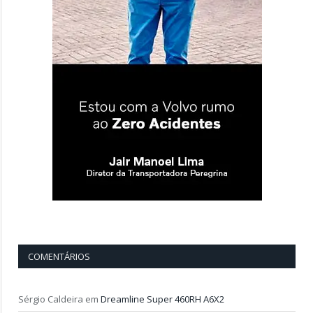
COMENTÁRIOS
Sérgio Caldeira
em
Dreamline Super 460RH A6X2