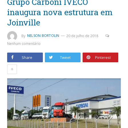
Grupo Carboni IVECO
inaugura nova estrutura em
Joinville
By
NELSON BORTOLIN
20 de julho de 2018
Nenhum comentário
Share
Tweet
Pinterest
+