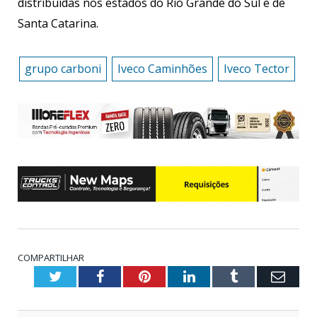
distribuídas nos estados do Rio Grande do Sul e de
Santa Catarina.
grupo carboni
Iveco Caminhões
Iveco Tector
COMPARTILHAR
Twitter
Facebook
Pinterest
LinkedIn
Tumblr
Emai