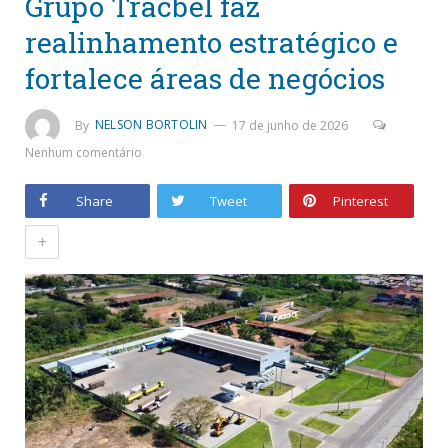
Grupo Tracbel faz
realinhamento estratégico e
fortalece áreas de negócios
By
NELSON BORTOLIN
17 de junho de 2026
Nenhum comentário
Share
Tweet
Pinterest
+