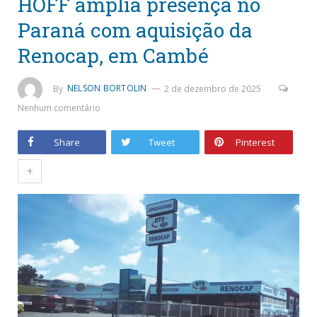
HOFF amplia presença no
Paraná com aquisição da
Renocap, em Cambé
By
NELSON BORTOLIN
2 de dezembro de 2025
Nenhum comentário
Share
Tweet
Pinterest
+