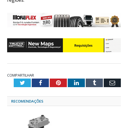
regiões.
COMPARTILHAR
Twitter
Facebook
Pinterest
LinkedIn
Tumblr
Emai
RECOMENDAÇÕES