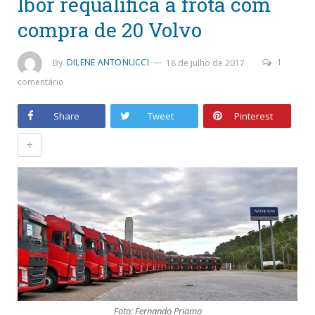
Ibor requalifica a frota com
compra de 20 Volvo
By
DILENE ANTONUCCI
18 de julho de 2017
1
comentário
Share
Tweet
Pinterest
+
Foto: Fernando Priamo