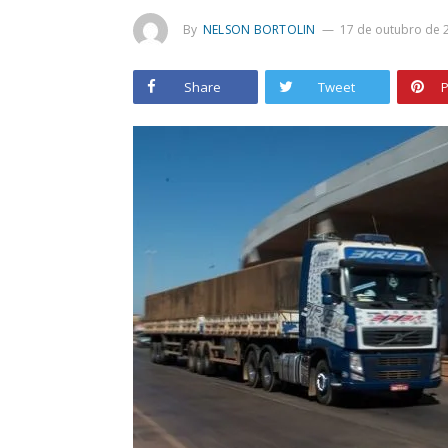
By
NELSON BORTOLIN
17 de outubro de 
Share
Tweet
P