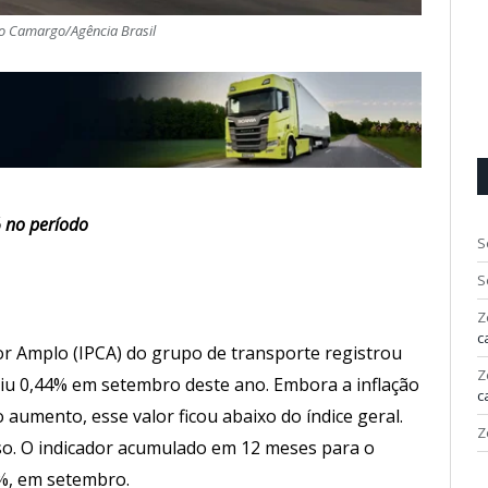
lo Camargo/Agência Brasil
% no período
S
S
Z
c
r Amplo (IPCA) do grupo de transporte registrou
Z
ubiu 0,44% em setembro deste ano. Embora a inflação
c
aumento, esse valor ficou abaixo do índice geral.
Z
so. O indicador acumulado em 12 meses para o
2%, em setembro.