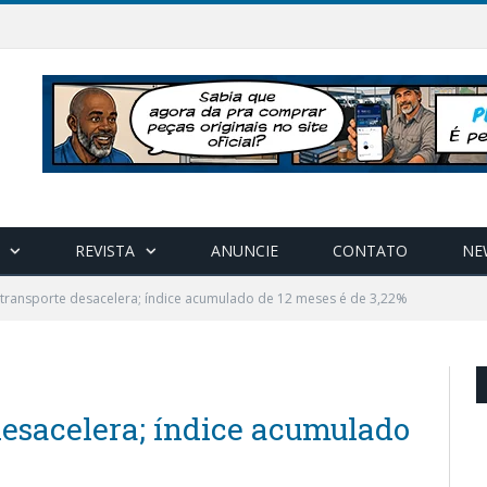
REVISTA
ANUNCIE
CONTATO
NE
 transporte desacelera; índice acumulado de 12 meses é de 3,22%
desacelera; índice acumulado