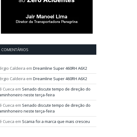
COMENTÁRIOS
érgio Caldeira
em
Dreamline Super 460RH A6X2
érgio Caldeira
em
Dreamline Super 460RH A6X2
é Cueca
em
Senado discute tempo de direção do
aminhoneiro neste terça-feira
é Cueca
em
Senado discute tempo de direção do
aminhoneiro neste terça-feira
é Cueca
em
Scania foi a marca que mais cresceu