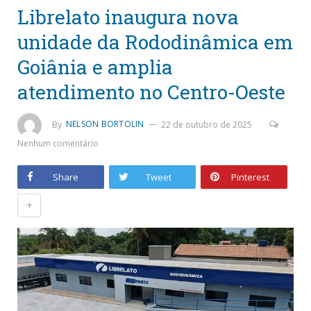
Librelato inaugura nova
unidade da Rododinâmica em
Goiânia e amplia
atendimento no Centro-Oeste
By
NELSON BORTOLIN
22 de outubro de 2025
Nenhum comentário
Share
Tweet
Pinterest
+