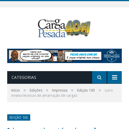
CATEGORIAS
»
»
»
»
Início
Edições
Impressa
Edição 165
Livro
ensina técnicas de amarração de cargas
EDIÇÃO 165