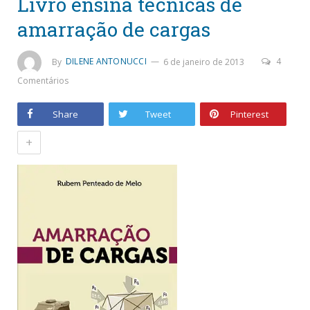
Livro ensina técnicas de
amarração de cargas
By
DILENE ANTONUCCI
6 de janeiro de 2013
4
Comentários
Share
Tweet
Pinterest
+