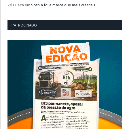
Zé Cueca
em
Scania foi a marca que mais cresceu
PATROCINADO