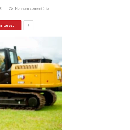
3
Nenhum comentário
+
interest