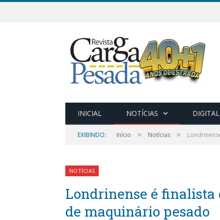
INICIAL
NOTÍCIAS
DIGITAL
»
»
EXIBINDO:
Início
Notícias
Londrinense
NOTÍCIAS
Londrinense é finalista
de maquinário pesado