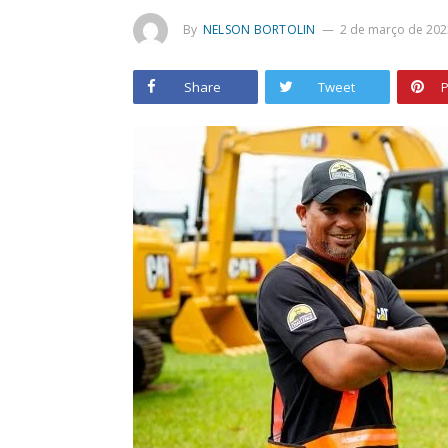
By
NELSON BORTOLIN
2 de março de 202
Share
Tweet
P