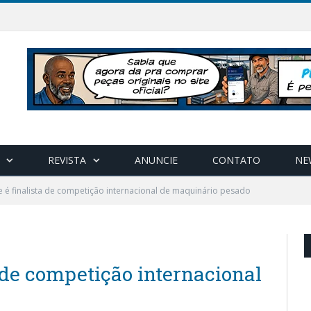
REVISTA
ANUNCIE
CONTATO
NE
 é finalista de competição internacional de maquinário pesado
 de competição internacional