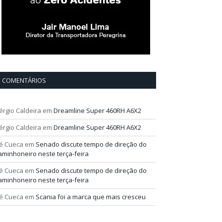
COMENTÁRIOS
érgio Caldeira
em
Dreamline Super 460RH A6X2
érgio Caldeira
em
Dreamline Super 460RH A6X2
é Cueca
em
Senado discute tempo de direção do
aminhoneiro neste terça-feira
é Cueca
em
Senado discute tempo de direção do
aminhoneiro neste terça-feira
é Cueca
em
Scania foi a marca que mais cresceu