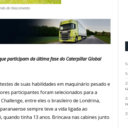
ndo do Nascimento
ue participam da última fase do Caterpillar Global
S
S
Z
estes de suas habilidades em maquinário pesado e
c
ores participantes foram selecionados para a
Z
 Challenge, entre eles o brasileiro de Londrina,
c
paranaense sempre teve a vida ligada ao
Z
 quando tinha 13 anos. Brincava nas cabines junto