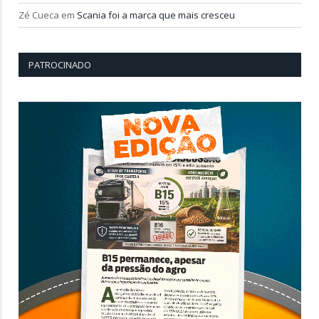
Zé Cueca
em
Scania foi a marca que mais cresceu
PATROCINADO