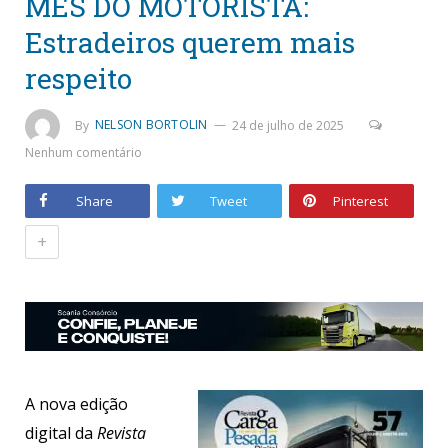
MÊS DO MOTORISTA:
Estradeiros querem mais
respeito
By
NELSON BORTOLIN
24 de julho de 2025
Nenhum comentário
Share
Tweet
Pinterest
+
A nova edição
digital da
Revista