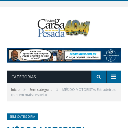
CATEGORIAS
»
»
Início
Sem categoria
MÊS DO MOTORISTA: Estradeiros
querem mais respeito
SEM CATEGORIA