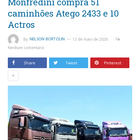
Monfredini compra 51
caminhões Atego 2433 e 10
Actros
By
NELSON BORTOLIN
12 de maio de 2026
Nenhum comentário
Share
Tweet
Pinterest
+