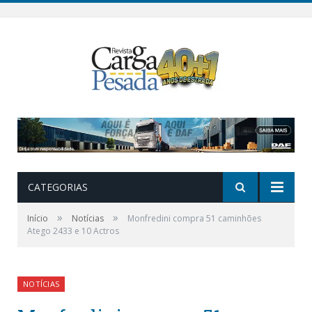
CATEGORIAS
»
»
Início
Notícias
Monfredini compra 51 caminhões
Atego 2433 e 10 Actros
NOTÍCIAS