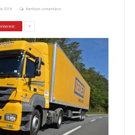
de 2018
Nenhum comentário
+
interest