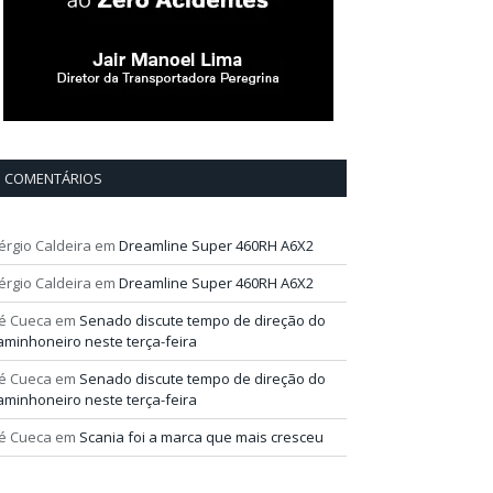
COMENTÁRIOS
érgio Caldeira
em
Dreamline Super 460RH A6X2
érgio Caldeira
em
Dreamline Super 460RH A6X2
é Cueca
em
Senado discute tempo de direção do
aminhoneiro neste terça-feira
é Cueca
em
Senado discute tempo de direção do
aminhoneiro neste terça-feira
é Cueca
em
Scania foi a marca que mais cresceu