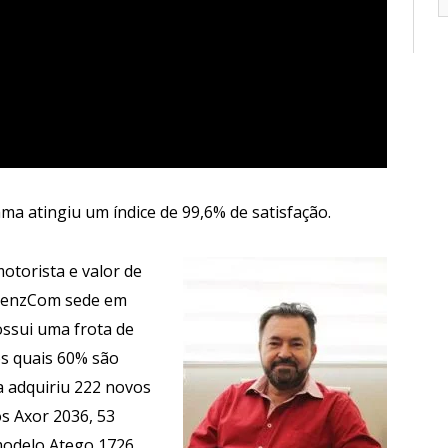
ma atingiu um índice de 99,6% de satisfação.
otorista e valor de
-BenzCom sede em
ssui uma frota de
os quais 60% são
 adquiriu 222 novos
s Axor 2036, 53
odelo Atego 1726.