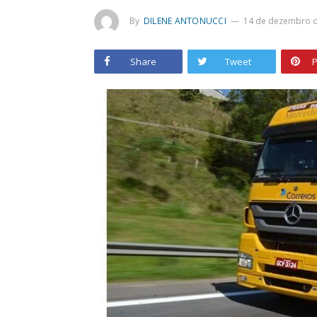
By
DILENE ANTONUCCI
14 de dezembro 
Share
Tweet
P