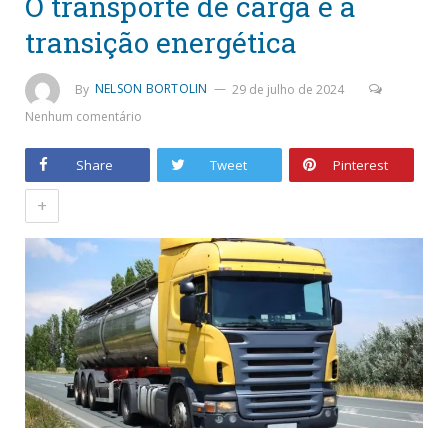
O transporte de carga e a
transição energética
By
NELSON BORTOLIN
29 de julho de 2024
Nenhum comentário
Share
Tweet
Pinterest
+