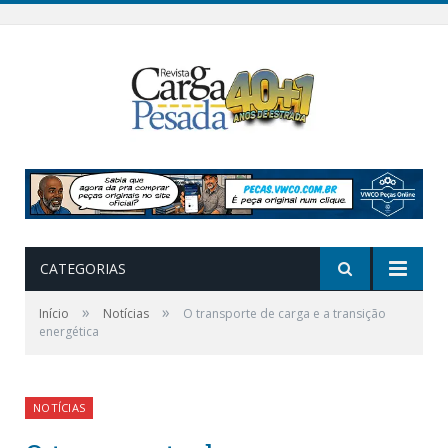
CATEGORIAS
»
»
Início
Notícias
O transporte de carga e a transição
energética
NOTÍCIAS