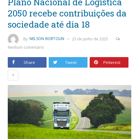
Plano Nacional de Logística
2050 recebe contribuições da
sociedade até dia 18
By
NELSON BORTOLIN
23 de junho de 2025
Nenhum comentário
Share
Tweet
Pinterest
+