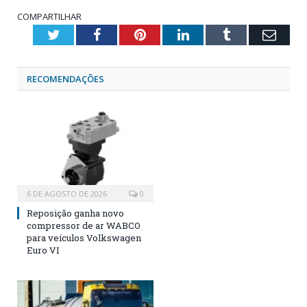
COMPARTILHAR
Twitter
Facebook
Pinterest
LinkedIn
Tumblr
Emai
RECOMENDAÇÕES
6 DE AGOSTO DE 2026
0
Reposição ganha novo
compressor de ar WABCO
para veículos Volkswagen
Euro VI