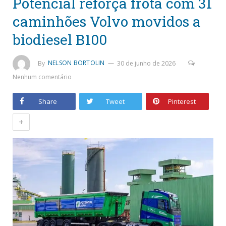
Potencial reforça frota com 31
caminhões Volvo movidos a
biodiesel B100
By
NELSON BORTOLIN
30 de junho de 2026
Nenhum comentário
Share
Tweet
Pinterest
+