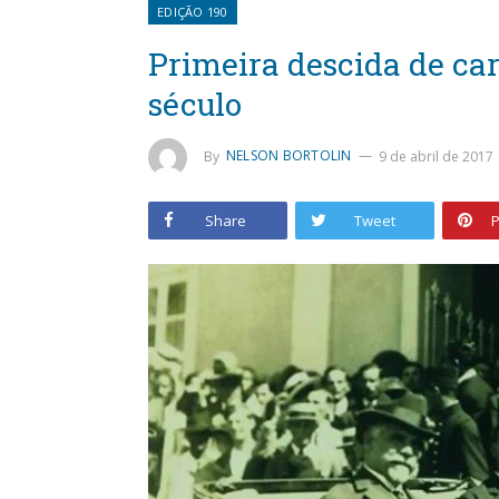
EDIÇÃO 190
Primeira descida de ca
século
By
NELSON BORTOLIN
9 de abril de 2017
Share
Tweet
P