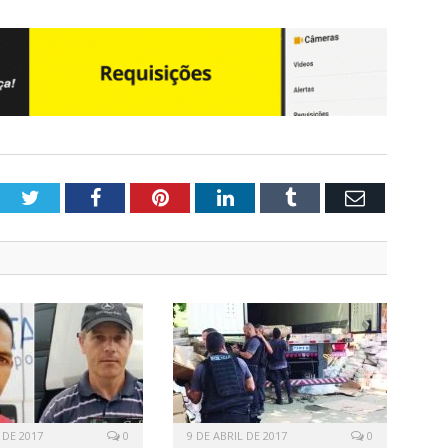
Twitter
Facebook
Pinterest
LinkedIn
Tumblr
Email
 DE 2017
0
9 DE ABRIL DE 2017
0