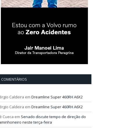
COMENTÁRIOS
érgio Caldeira
em
Dreamline Super 460RH A6X2
érgio Caldeira
em
Dreamline Super 460RH A6X2
é Cueca
em
Senado discute tempo de direção do
aminhoneiro neste terça-feira