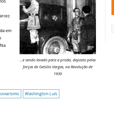
anos
arcez.
ada em
e
 Na
…e sendo levado para a prisão, deposto pelas
forças de Getúlio Vargas, na Revolução de
1930
oviarismo
Washington Luís