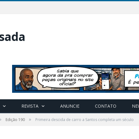
REVISTA
ANUNCIE
CONTATO
NE
»
»
Edição 190
Primeira descida de carro a Santos completa um século