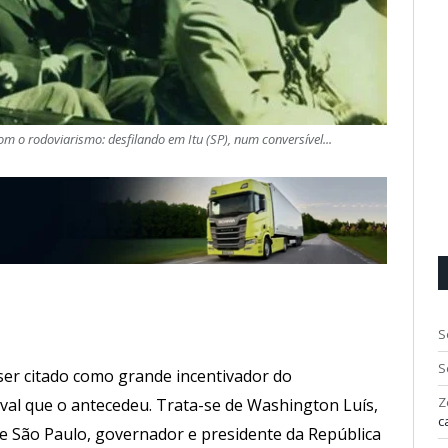
 o rodoviarismo: desfilando em Itu (SP), num conversível...
S
S
ser citado como grande incentivador do
Z
ival que o antecedeu. Trata-se de Washington Luís,
c
 de São Paulo, governador e presidente da República