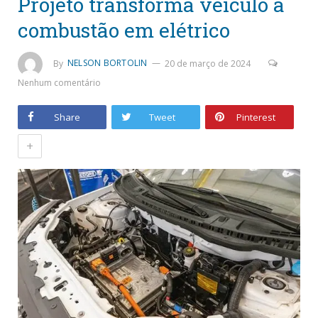
Projeto transforma veículo a
combustão em elétrico
By
NELSON BORTOLIN
20 de março de 2024
Nenhum comentário
Share
Tweet
Pinterest
+