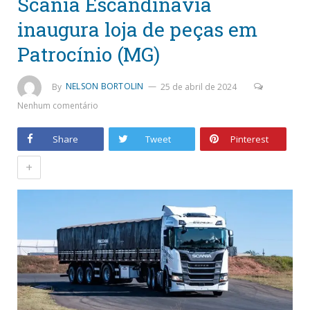
Scania Escandinavia
inaugura loja de peças em
Patrocínio (MG)
By
NELSON BORTOLIN
25 de abril de 2024
Nenhum comentário
Share
Tweet
Pinterest
+