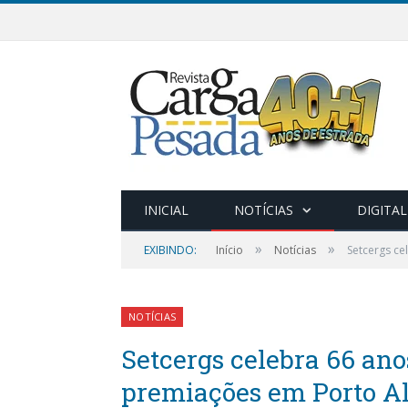
INICIAL
NOTÍCIAS
DIGITAL
»
»
EXIBINDO:
Início
Notícias
Setcergs c
NOTÍCIAS
Setcergs celebra 66 a
premiações em Porto A