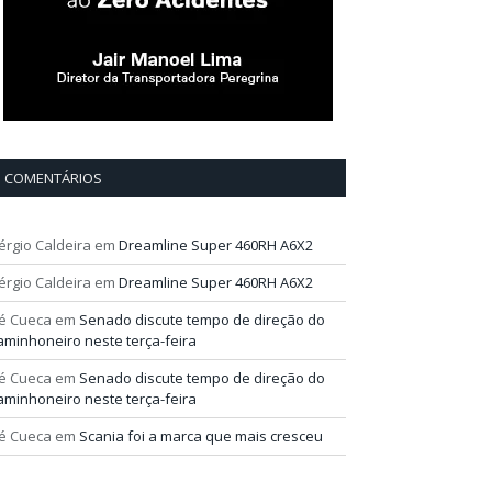
COMENTÁRIOS
érgio Caldeira
em
Dreamline Super 460RH A6X2
érgio Caldeira
em
Dreamline Super 460RH A6X2
é Cueca
em
Senado discute tempo de direção do
aminhoneiro neste terça-feira
é Cueca
em
Senado discute tempo de direção do
aminhoneiro neste terça-feira
é Cueca
em
Scania foi a marca que mais cresceu