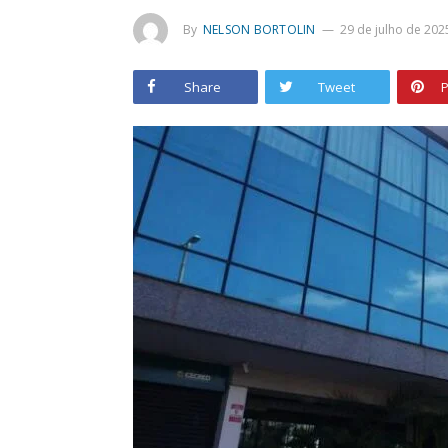
By
NELSON BORTOLIN
29 de julho de 202
Share
Tweet
P