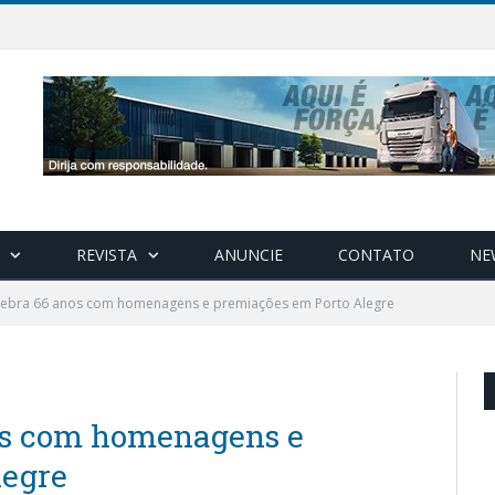
REVISTA
ANUNCIE
CONTATO
NE
elebra 66 anos com homenagens e premiações em Porto Alegre
nos com homenagens e
legre