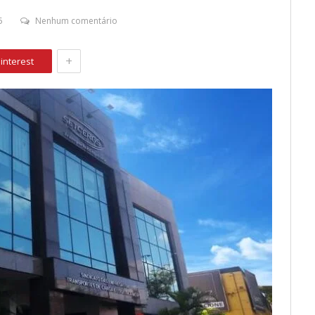
5
Nenhum comentário
+
interest