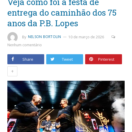
Veja como foi a festa de
entrega do caminhão dos 75
anos da P.B. Lopes
By
NELSON BORTOLIN
10 de março de 2026
Nenhum comentário
Share
Tweet
Pinterest
+