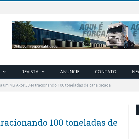
REVISTA
ANUNCIE
CONTATO
NE
ja um MB Axor 3344 tracionando 100 toneladas de cana picada
racionando 100 toneladas de