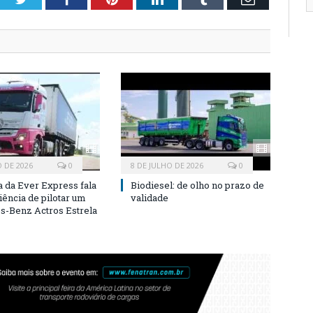
O DE 2026
0
8 DE JULHO DE 2026
0
a da Ever Express fala
Biodiesel: de olho no prazo de
iência de pilotar um
validade
-Benz Actros Estrela