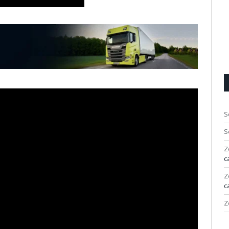
S
S
Z
c
Z
c
Z