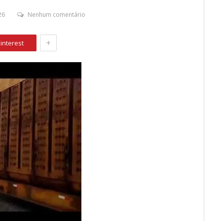
26
Nenhum comentário
+
interest