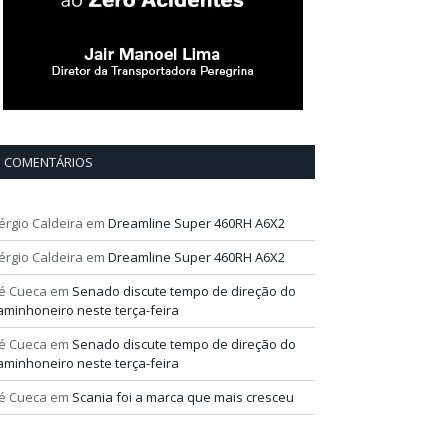
COMENTÁRIOS
érgio Caldeira
em
Dreamline Super 460RH A6X2
érgio Caldeira
em
Dreamline Super 460RH A6X2
é Cueca
em
Senado discute tempo de direção do
aminhoneiro neste terça-feira
é Cueca
em
Senado discute tempo de direção do
aminhoneiro neste terça-feira
é Cueca
em
Scania foi a marca que mais cresceu