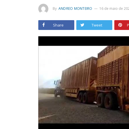
By
ANDREO MONTEIRO
16 de maio de 20
Share
Tweet
P