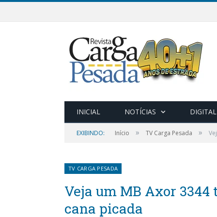
INICIAL
NOTÍCIAS
DIGITAL
»
»
EXIBINDO:
Início
TV Carga Pesada
Ve
TV CARGA PESADA
Veja um MB Axor 3344 t
cana picada